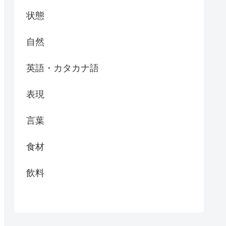
状態
自然
英語・カタカナ語
表現
言葉
食材
飲料