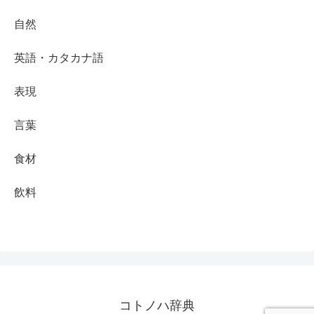
自然
英語・カタカナ語
表現
言葉
食材
飲料
コトノハ辞典