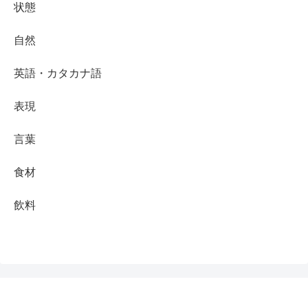
状態
自然
英語・カタカナ語
表現
言葉
食材
飲料