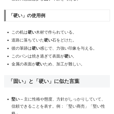
「硬い」の使用例
この机は
硬い
木材で作られている。
道路に落ちていた
硬い
石をどけた。
彼の筆跡は
硬い
感じで、力強い印象を与える。
このパンは焼き過ぎて表面が
硬い
。
金属の表面が
硬い
ため、加工が難しい。
「固い」と「硬い」に似た言葉
堅い
– 主に性格や態度、方針がしっかりしていて、
信頼できることを表す。例：「堅い商売」「堅い性
格」。