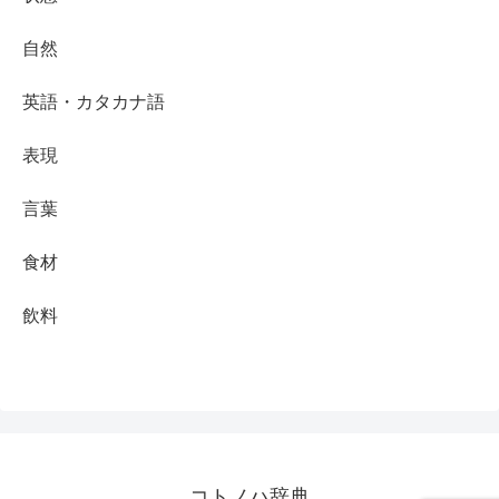
自然
英語・カタカナ語
表現
言葉
食材
飲料
コトノハ辞典