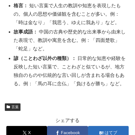
格言：
短い言葉で人生の教訓や知恵を表現したも
の。個人の思想や価値観を含むことが多い。例：
「時は金なり」「我思う、ゆえに我あり」など。
故事成語：
中国の古典や歴史的な出来事から由来し
た表現で、教訓や寓意を含む。例：「四面楚歌」
「蛇足」など。
諺（ことわざ以外の種類）：
日常的な知恵や経験を
反映した短い言葉で、ことわざと似ているが、地方
独自のものや伝統的な言い回しが含まれる場合もあ
る。例：「馬の耳に念仏」「負けるが勝ち」など。
言葉
シェアする
X
Facebook
はてブ