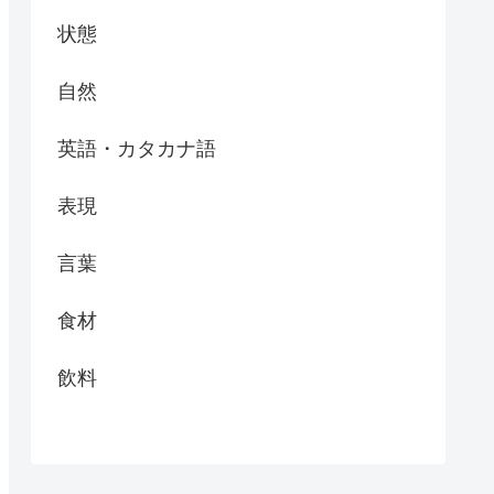
状態
自然
英語・カタカナ語
表現
言葉
食材
飲料