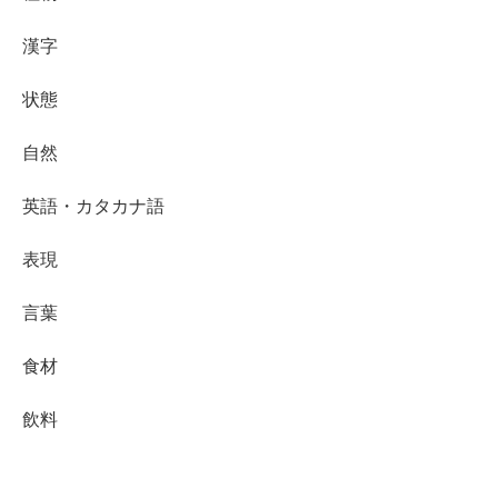
漢字
状態
自然
英語・カタカナ語
表現
言葉
食材
飲料