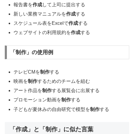
報告書を
作成
して上司に提出する
新しい業務マニュアルを
作成
する
スケジュール表をExcelで
作成
する
ウェブサイトの利用規約を
作成
する
「制作」の使用例
テレビCMを
制作
する
映画を
制作
するためのチームを組む
アート作品を
制作
する展覧会に出展する
プロモーション動画を
制作
する
子どもが夏休みの自由研究で模型を
制作
する
「作成」と「制作」に似た言葉