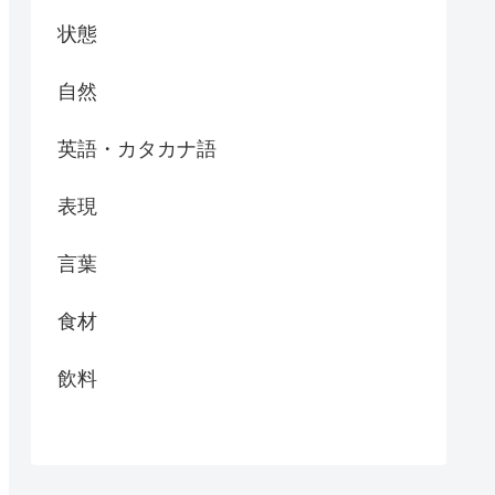
状態
自然
英語・カタカナ語
表現
言葉
食材
飲料