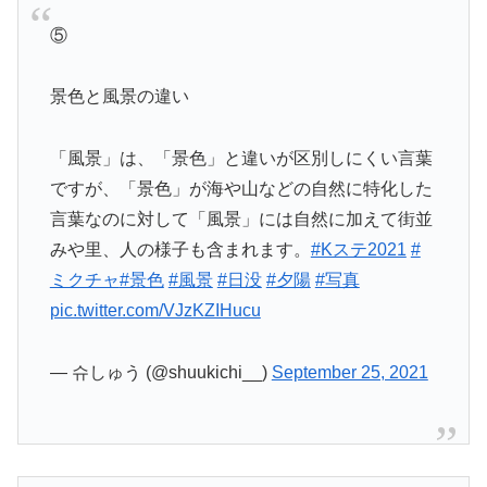
⑤
景色と風景の違い
「風景」は、「景色」と違いが区別しにくい言葉
ですが、「景色」が海や山などの自然に特化した
言葉なのに対して「風景」には自然に加えて街並
みや里、人の様子も含まれます。
#Kステ2021
#
ミクチャ
#景色
#風景
#日没
#夕陽
#写真
pic.twitter.com/VJzKZIHucu
— 슈しゅう (@shuukichi__)
September 25, 2021