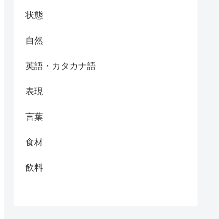
状態
自然
英語・カタカナ語
表現
言葉
食材
飲料