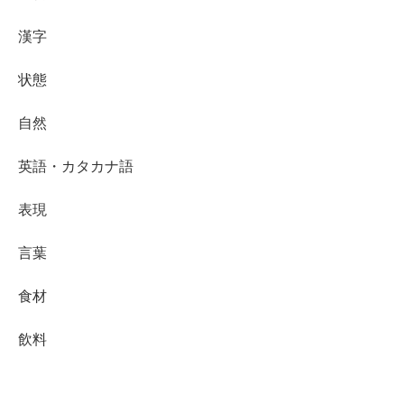
漢字
状態
自然
英語・カタカナ語
表現
言葉
食材
飲料