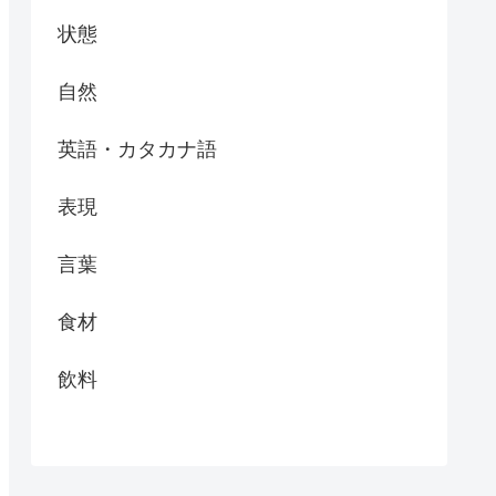
状態
自然
英語・カタカナ語
表現
言葉
食材
飲料