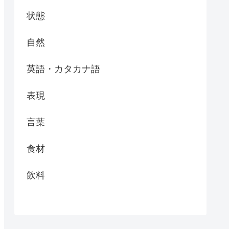
状態
自然
英語・カタカナ語
表現
言葉
食材
飲料