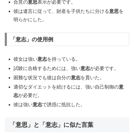
合意の
意思
表示が必要です。
彼は遺言に従って、財産を子供たちに分ける
意思
を
明らかにした。
「意志」の使用例
彼女は強い
意志
を持っている。
試験に合格するためには、強い
意志
が必要です。
困難な状況でも彼は自分の
意志
を貫いた。
適切なダイエットを続けるには、強い自己制御の
意
志
が必要だ。
彼は強い
意志
で誘惑に抵抗した。
「意思」と「意志」に似た言葉