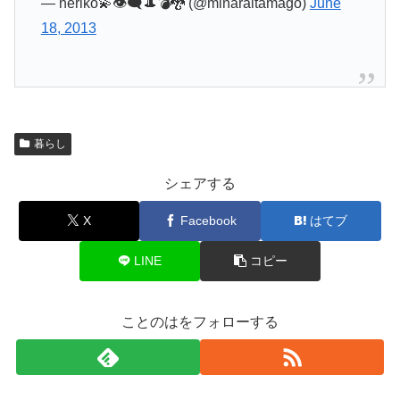
— neriko💫👁‍🗨🎩💣🐉 (@minaraitamago)
June
18, 2013
暮らし
シェアする
X
Facebook
はてブ
LINE
コピー
ことのはをフォローする