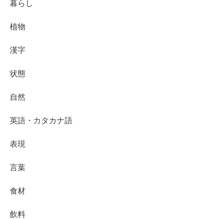
暮らし
植物
漢字
状態
自然
英語・カタカナ語
表現
言葉
食材
飲料